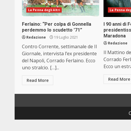
La Penna degli Altri
La Penna degl
Ferlaino: “Per colpa di Gonnella
I 90 anni di 
perdemmo lo scudetto ’71”
presidentiss
Maradona
Redazione
19 Luglio 2021
Redazione
Contro Corrente, settimanale de Il
Il Mattino de
Giornale, intervista l’ex presidente
Corrado Ferl
del Napoli, Corrado Ferlaino. Ecco
Ecco un estrat
uno stralcio. […]...
Read More
Read More
C