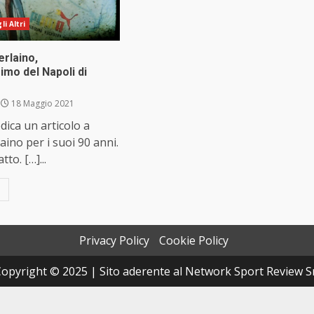
i Altri
Ferlaino,
imo del Napoli di
18 Maggio 2021
dica un articolo a
aino per i suoi 90 anni.
to. […]...
Privacy Policy
Cookie Policy
opyright © 2025 | Sito aderente al Network Sport Review S