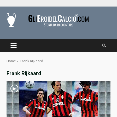
Skip
to
content
PRIMARY
MENU
Home
Frank Rijkaard
Frank Rijkaard