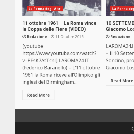
La Penna degli Altri
La Penna degl
11 ottobre 1961 – La Roma vince
10 SETTEMB
la Coppa delle Fiere (VIDEO)
Giacomo Los
Redazione
11 Ottobre 2016
Redazione
[youtube
LAROMA24.IT
https://www.youtube.com/watch?
– Il 10 Sett
v=PEsK7AtTcnI] LAROMA24.IT
Soncino, pro
(Federico Baranello) – L’11 ottobre
Giacomo Losi:
1961 la Roma riceve all’Olimpico gli
Read More
inglesi del Birmingham...
Read More
C