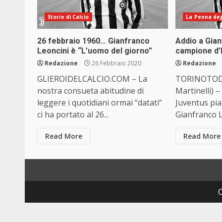
Storie di Calcio
La Penna degl
26 febbraio 1960… Gianfranco
Addio a Gian
Leoncini è “L’uomo del giorno”
campione d’I
Redazione
26 Febbraio 2020
Redazione
GLIEROIDELCALCIO.COM – La
TORINOTODA
nostra consueta abitudine di
Martinelli) – 
leggere i quotidiani ormai “datati”
Juventus pi
ci ha portato al 26...
Gianfranco L
Read More
Read More
C