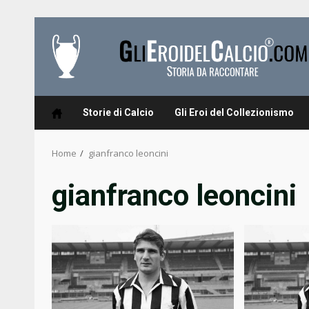
Skip
to
content
Storie di Calcio
Gli Eroi del Collezionismo
Home
gianfranco leoncini
gianfranco leoncini