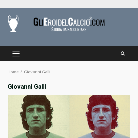
Skip
to
content
PRIMARY
MENU
Home
Giovanni Galli
Giovanni Galli