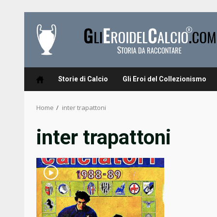
Skip
to
content
Storie di Calcio
Gli Eroi del Collezionismo
Home
inter trapattoni
inter trapattoni