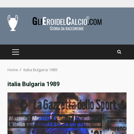
Skip
to
content
PRIMARY
MENU
Home
italia Bulgaria 1989
italia Bulgaria 1989