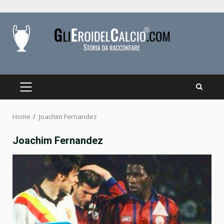
Skip
to
content
PRIMARY
MENU
Home
Joachim Fernandez
Joachim Fernandez