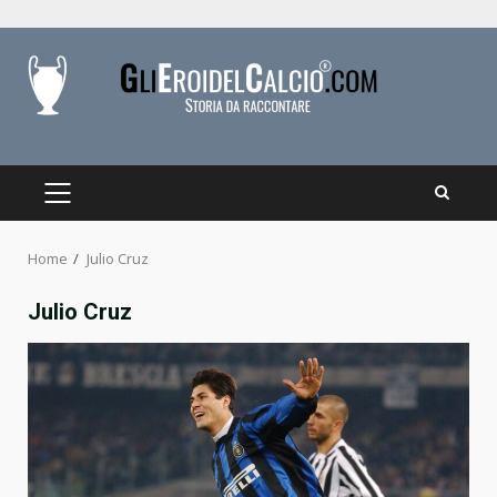
Skip
to
content
PRIMARY
MENU
Home
Julio Cruz
Julio Cruz