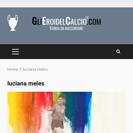
Skip
to
content
PRIMARY
MENU
Home
luciana meles
luciana meles