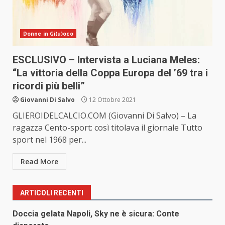
Donne in Gi(u)oco
ESCLUSIVO – Intervista a Luciana Meles:
“La vittoria della Coppa Europa del ’69 tra i
ricordi più belli”
Giovanni Di Salvo
12 Ottobre 2021
GLIEROIDELCALCIO.COM (Giovanni Di Salvo) – La
ragazza Cento-sport: così titolava il giornale Tutto
sport nel 1968 per...
Read More
ARTICOLI RECENTI
Doccia gelata Napoli, Sky ne è sicura: Conte