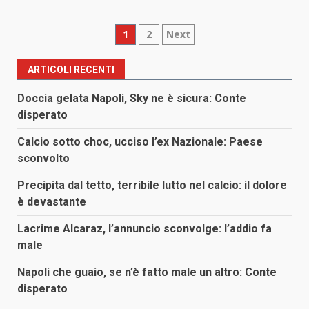
Paginazione
1
2
Next
degli
ARTICOLI RECENTI
articoli
Doccia gelata Napoli, Sky ne è sicura: Conte
disperato
Calcio sotto choc, ucciso l’ex Nazionale: Paese
sconvolto
Precipita dal tetto, terribile lutto nel calcio: il dolore
è devastante
Lacrime Alcaraz, l’annuncio sconvolge: l’addio fa
male
Napoli che guaio, se n’è fatto male un altro: Conte
disperato