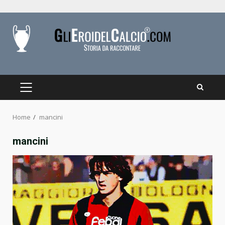
Skip
to
content
PRIMARY
MENU
Home
mancini
mancini