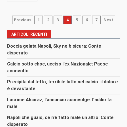
Paginazione
Previous
1
2
3
4
5
6
7
Next
degli
ARTICOLI RECENTI
articoli
Doccia gelata Napoli, Sky ne è sicura: Conte
disperato
Calcio sotto choc, ucciso l’ex Nazionale: Paese
sconvolto
Precipita dal tetto, terribile lutto nel calcio: il dolore
è devastante
Lacrime Alcaraz, l’annuncio sconvolge: l’addio fa
male
Napoli che guaio, se n’è fatto male un altro: Conte
disperato