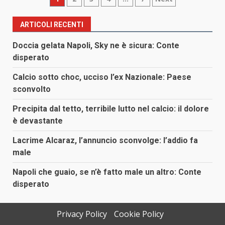
Paginazione
degli
ARTICOLI RECENTI
articoli
Doccia gelata Napoli, Sky ne è sicura: Conte
disperato
Calcio sotto choc, ucciso l’ex Nazionale: Paese
sconvolto
Precipita dal tetto, terribile lutto nel calcio: il dolore
è devastante
Lacrime Alcaraz, l’annuncio sconvolge: l’addio fa
male
Napoli che guaio, se n’è fatto male un altro: Conte
disperato
Privacy Policy
Cookie Policy