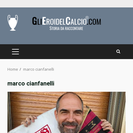
Skip
to
content
PRIMARY
MENU
Home
marco cianfanelli
marco cianfanelli