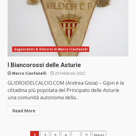
Gagliardetti & Dintorni di Marco Cianfanelli
I Biancorossi delle Asturie
Marco Cianfanelli
20 Febbraio 2022
GLIEROIDELCALCIO.COM (Andrea Gioia) – Gijon è la
cittadina più popolata del Principato delle Asturie
una comunità autonoma della...
Read More
1
2
3
4
…
7
Next