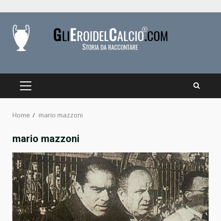
Skip
to
content
PRIMARY
MENU
Home
mario mazzoni
mario mazzoni