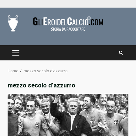
Skip
to
content
PRIMARY
MENU
Home
mezzo secolo d’azzurro
mezzo secolo d’azzurro