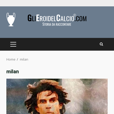
Skip
to
content
PRIMARY
MENU
Home
milan
milan