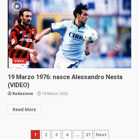
Video
19 Marzo 1976: nasce Alessandro Nesta
(VIDEO)
Redazione
19 Marzo 2022
Read More
Paginazione
1
2
3
4
…
27
Next