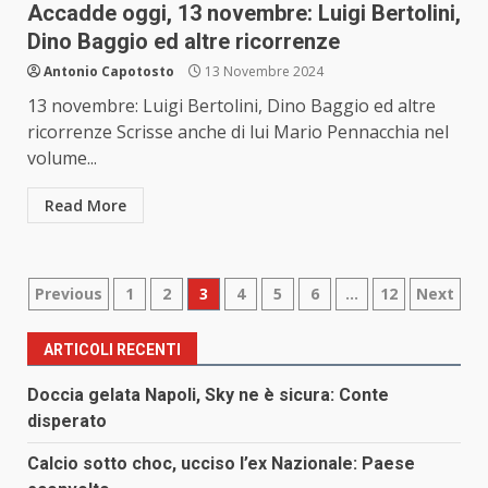
Accadde oggi, 13 novembre: Luigi Bertolini,
Dino Baggio ed altre ricorrenze
Antonio Capotosto
13 Novembre 2024
13 novembre: Luigi Bertolini, Dino Baggio ed altre
ricorrenze Scrisse anche di lui Mario Pennacchia nel
volume...
Read More
Paginazione
Previous
1
2
3
4
5
6
…
12
Next
degli
ARTICOLI RECENTI
articoli
Doccia gelata Napoli, Sky ne è sicura: Conte
disperato
Calcio sotto choc, ucciso l’ex Nazionale: Paese