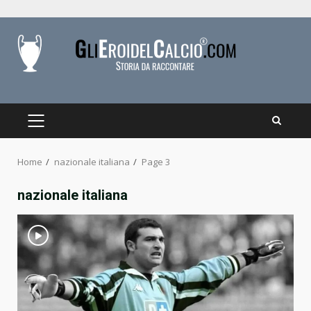
Skip
to
content
PRIMARY
MENU
Home
nazionale italiana
Page 3
nazionale italiana