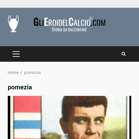
Skip
to
content
PRIMARY
MENU
Home
pomezia
pomezia