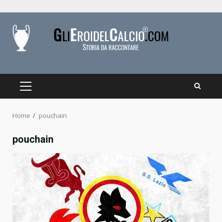
Skip
to
content
PRIMARY
MENU
Home
pouchain
pouchain