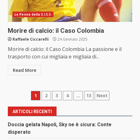
Le Penne della S.I.S.S.
Morire di calcio: il Caso Colombia
Raffaele Ciccarelli
24 Gennaio 2025
Morire di calcio: il Caso Colombia La passione e il
trasporto con cui migliaia e migliaia di...
Read More
Paginazione
1
2
3
4
…
13
Next
degli
ARTICOLI RECENTI
articoli
Doccia gelata Napoli, Sky ne è sicura: Conte
disperato