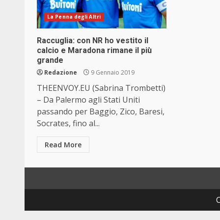
La Penna degli Altri
Raccuglia: con NR ho vestito il
calcio e Maradona rimane il più
grande
Redazione
9 Gennaio 2019
THEENVOY.EU (Sabrina Trombetti)
– Da Palermo agli Stati Uniti
passando per Baggio, Zico, Baresi,
Socrates, fino al...
Read More
C