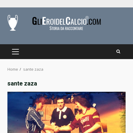
Skip
to
content
PRIMARY
MENU
Home
sante zaza
sante zaza