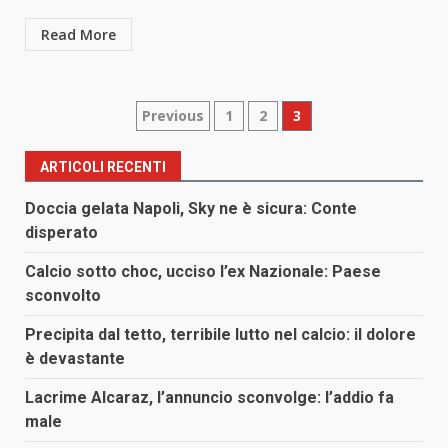
Read More
Paginazione
Previous
1
2
3
degli
ARTICOLI RECENTI
articoli
Doccia gelata Napoli, Sky ne è sicura: Conte
disperato
Calcio sotto choc, ucciso l’ex Nazionale: Paese
sconvolto
Precipita dal tetto, terribile lutto nel calcio: il dolore
è devastante
Lacrime Alcaraz, l’annuncio sconvolge: l’addio fa
male