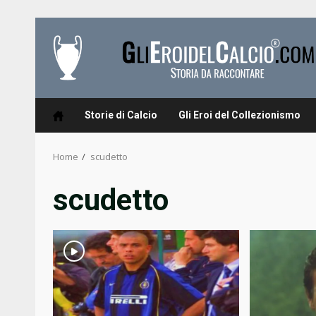
Skip
to
content
Storie di Calcio
Gli Eroi del Collezionismo
Home
scudetto
scudetto