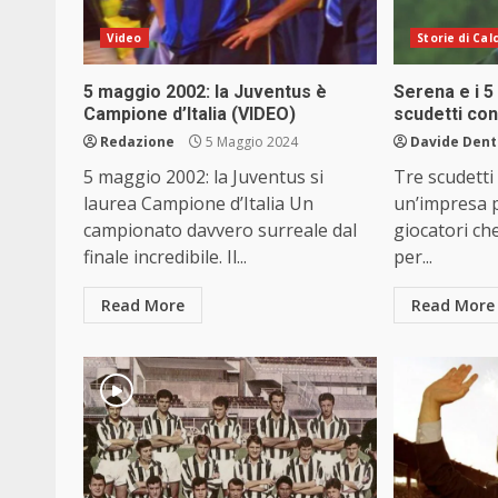
Video
Storie di Cal
5 maggio 2002: la Juventus è
Serena e i 5
Campione d’Italia (VIDEO)
scudetti con
Redazione
5 Maggio 2024
Davide Dent
5 maggio 2002: la Juventus si
Tre scudetti
laurea Campione d’Italia Un
un’impresa 
campionato davvero surreale dal
giocatori ch
finale incredibile. Il...
per...
Read More
Read More