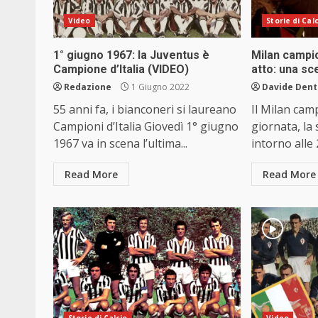
Video
Storie di Cal
1° giugno 1967: la Juventus è
Milan campion
Campione d’Italia (VIDEO)
atto: una sc
Redazione
1 Giugno 2022
Davide Dent
55 anni fa, i bianconeri si laureano
Il Milan camp
Campioni d’Italia Giovedì 1° giugno
giornata, la s
1967 va in scena l’ultima...
intorno alle 2
Read More
Read More
Storie di Calcio
Video