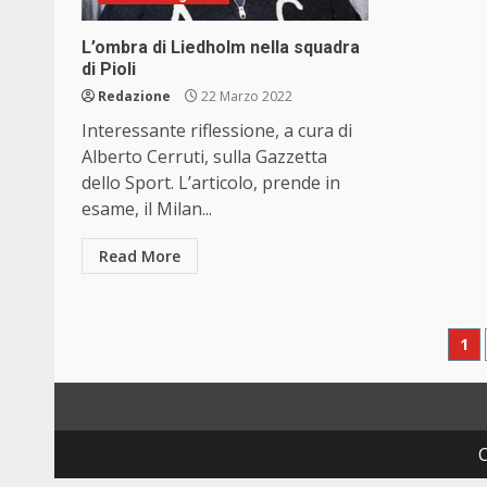
L’ombra di Liedholm nella squadra
di Pioli
Redazione
22 Marzo 2022
Interessante riflessione, a cura di
Alberto Cerruti, sulla Gazzetta
dello Sport. L’articolo, prende in
esame, il Milan...
Read More
Pa
1
de
art
C