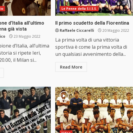
cio
Le Penne della S.I.S.S.
e d’Italia all’ultimo
Il primo scudetto della Fiorentina
ena già vista
Raffaele Ciccarelli
20 Maggio 2022
ico
23 Maggio 2022
La prima volta di una vittoria
ione d’Italia, all’ultima
sportiva è come la prima volta di
toria si ripete Ieri,
un qualsiasi avvenimento della...
0.00, il Milan si...
Read More
Video