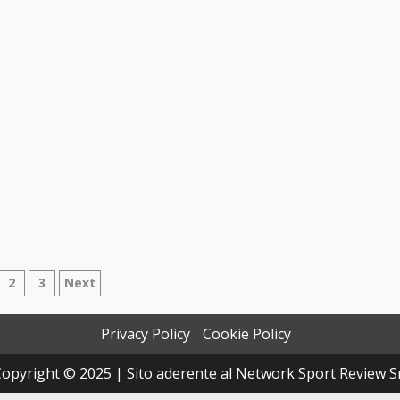
ginazione
2
3
Next
gli
Privacy Policy
Cookie Policy
icoli
opyright © 2025 | Sito aderente al Network Sport Review S