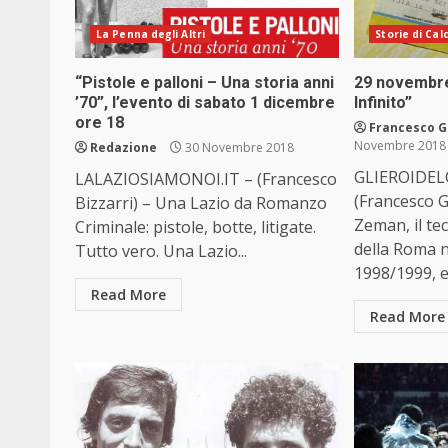
La Penna degli Altri
Storie di Cal
“Pistole e palloni – Una storia anni
29 novembre
’70”, l’evento di sabato 1 dicembre
Infinito”
ore 18
Francesco 
Novembre 2018
Redazione
30 Novembre 2018
GLIEROIDEL
LALAZIOSIAMONOI.IT – (Francesco
(Francesco 
Bizzarri) – Una Lazio da Romanzo
Zeman, il te
Criminale: pistole, botte, litigate.
della Roma n
Tutto vero. Una Lazio...
1998/1999, er
Read More
Read More