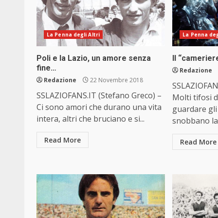
La Penna degli Altri
La Penna degl
Poli e la Lazio, un amore senza
Il “camerie
fine…
Redazione
Redazione
22 Novembre 2018
SSLAZIOFANS
SSLAZIOFANS.IT (Stefano Greco) –
Molti tifosi 
Ci sono amori che durano una vita
guardare gli 
intera, altri che bruciano e si...
snobbano la 
Read More
Read More