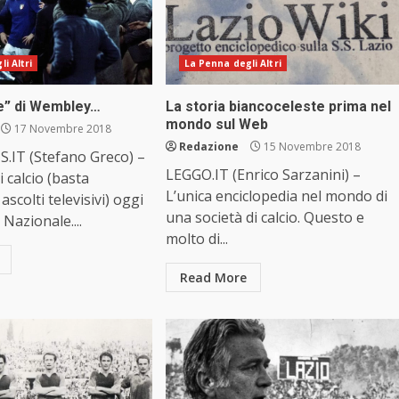
i Altri
La Penna degli Altri
re” di Wembley…
La storia biancoceleste prima nel
mondo sul Web
17 Novembre 2018
Redazione
15 Novembre 2018
.IT (Stefano Greco) –
LEGGO.IT (Enrico Sarzanini) –
di calcio (basta
L’unica enciclopedia nel mondo di
ascolti televisivi) oggi
una società di calcio. Questo e
Nazionale....
molto di...
Read More