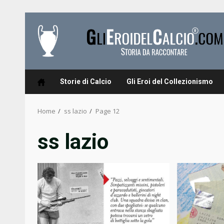
Skip
to
content
Storie di Calcio
Gli Eroi del Collezionismo
Home
ss lazio
Page 12
ss lazio