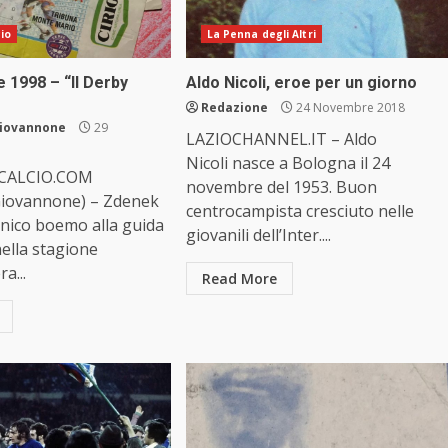
cio
La Penna degli Altri
 1998 – “Il Derby
Aldo Nicoli, eroe per un giorno
Redazione
24 Novembre 2018
Giovannone
29
LAZIOCHANNEL.IT – Aldo
Nicoli nasce a Bologna il 24
CALCIO.COM
novembre del 1953. Buon
Giovannone) – Zdenek
centrocampista cresciuto nelle
cnico boemo alla guida
giovanili dell’Inter....
ella stagione
a...
Read More