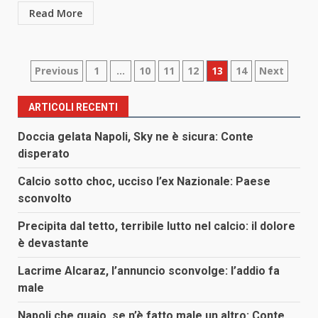
Read More
Paginazione
Previous
1
…
10
11
12
13
14
Next
degli
ARTICOLI RECENTI
articoli
Doccia gelata Napoli, Sky ne è sicura: Conte
disperato
Calcio sotto choc, ucciso l’ex Nazionale: Paese
sconvolto
Precipita dal tetto, terribile lutto nel calcio: il dolore
è devastante
Lacrime Alcaraz, l’annuncio sconvolge: l’addio fa
male
Napoli che guaio, se n’è fatto male un altro: Conte