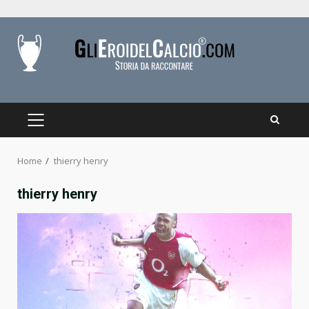
Skip
to
content
PRIMARY
MENU
Home
thierry henry
thierry henry