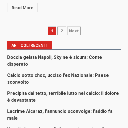
Read More
Paginazione
1
2
Next
degli
ARTICOLI RECENTI
articoli
Doccia gelata Napoli, Sky ne è sicura: Conte
disperato
Calcio sotto choc, ucciso l’ex Nazionale: Paese
sconvolto
Precipita dal tetto, terribile lutto nel calcio: il dolore
è devastante
Lacrime Alcaraz, l’annuncio sconvolge: l’addio fa
male