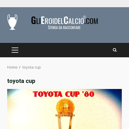
Skip
to
content
PRIMARY
MENU
Home
toyota cup
toyota cup