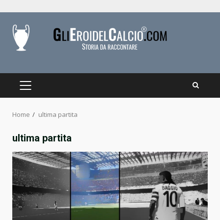
Skip
to
content
PRIMARY
MENU
Home
ultima partita
ultima partita