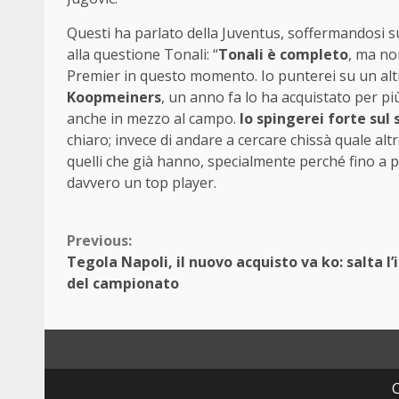
Questi ha parlato della Juventus, soffermandosi s
alla questione Tonali: “
Tonali è completo
, ma no
Premier in questo momento. Io punterei su un al
Koopmeiners
, un anno fa lo ha acquistato per più
anche in mezzo al campo.
Io spingerei forte sul
chiaro; invece di andare a cercare chissà quale al
quelli che già hanno, specialmente perché fino a
davvero un top player.
Continue
Previous:
Tegola Napoli, il nuovo acquisto va ko: salta l’i
Reading
del campionato
C