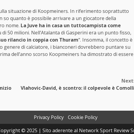
ulla situazione di Koopmeiners. In riferimento soprattutto
n so quanto è possibile arrivare a un giocatore della
tro nome.
La Juve ha in casa un tuttocampista come
 di 50 milioni. Nell’Atalanta di Gasperini era un punto fisso,
 suo rilancio in coppia con Thuram
“. Insomma, il concetto è
tro genere di calciatore, i bianconeri dovrebbero puntare su
 prima dell’anno scorso Koopmeiners ha dimostrato di essere
Next
nizio
Vlahovic-David, è scontro: il colpevole è Comoll
Privacy Policy
Cookie Policy
opyright © 2025 | Sito aderente al Network Sport Review S