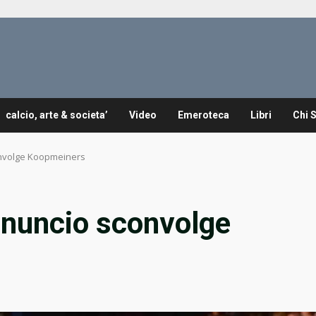
calcio, arte & societa’
Video
Emeroteca
Libri
Chi 
convolge Koopmeiners
annuncio sconvolge