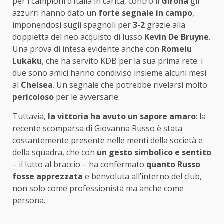
per i campioni d’Italia in carica, contro il
Girona
gli
azzurri hanno dato un
forte segnale in campo
,
imponendosi sugli spagnoli per
3-2
grazie alla
doppietta del neo acquisto di lusso
Kevin De Bruyne
.
Una prova di intesa evidente anche con
Romelu
Lukaku
, che ha servito KDB per la sua prima rete: i
due sono amici hanno condiviso insieme alcuni mesi
al
Chelsea
. Un segnale che potrebbe rivelarsi molto
pericoloso
per le avversarie.
Tuttavia,
la vittoria ha avuto un sapore amaro
: la
recente scomparsa di Giovanna Russo è stata
costantemente presente nelle menti della società e
della squadra, che con
un gesto simbolico e sentito
– il lutto al braccio – ha confermato
quanto Russo
fosse apprezzata
e benvoluta all’interno del club,
non solo come professionista ma anche come
persona.