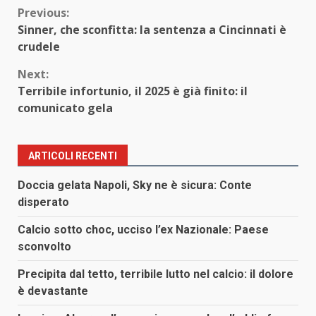
Continue
Previous:
Sinner, che sconfitta: la sentenza a Cincinnati è
Reading
crudele
Next:
Terribile infortunio, il 2025 è già finito: il
comunicato gela
ARTICOLI RECENTI
Doccia gelata Napoli, Sky ne è sicura: Conte
disperato
Calcio sotto choc, ucciso l’ex Nazionale: Paese
sconvolto
Precipita dal tetto, terribile lutto nel calcio: il dolore
è devastante