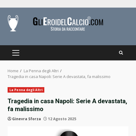
Skip
to
content
PRIMARY
MENU
Home
La Penna degli Altri
Tragedia in casa Napoli: Serie A devastata, fa malissimo
La Penna degli Altri
Tragedia in casa Napoli: Serie A devastata,
fa malissimo
Ginevra Sforza
12 Agosto 2025