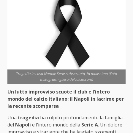
Tragedia in casa Napoli: Serie A devastata, fa malissimo (Foto
Instagram -glieroidelcalcio.com)
Un lutto improvviso scuote il club e l’intero
mondo del calcio italiano: il Napoli in lacrime per
la recente scomparsa
Una
tragedia
ha colpito profondamente la famiglia
del
Napoli
e l’intero mondo della
Serie A
. Un dolore
improvviso e straziante che ha lasciato sgomenti