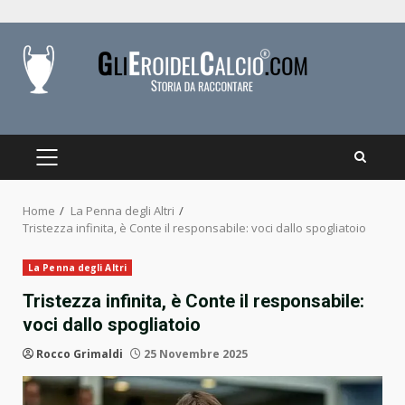
Skip
to
content
PRIMARY
MENU
Home
La Penna degli Altri
Tristezza infinita, è Conte il responsabile: voci dallo spogliatoio
La Penna degli Altri
Tristezza infinita, è Conte il responsabile:
voci dallo spogliatoio
Rocco Grimaldi
25 Novembre 2025