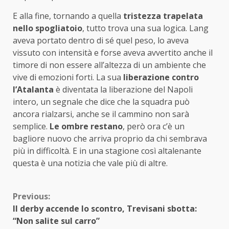
E alla fine, tornando a quella
tristezza trapelata
nello spogliatoio
, tutto trova una sua logica. Lang
aveva portato dentro di sé quel peso, lo aveva
vissuto con intensità e forse aveva avvertito anche il
timore di non essere all’altezza di un ambiente che
vive di emozioni forti. La sua
liberazione contro
l’Atalanta
è diventata la liberazione del Napoli
intero, un segnale che dice che la squadra può
ancora rialzarsi, anche se il cammino non sarà
semplice.
Le ombre restano
, però ora c’è un
bagliore nuovo che arriva proprio da chi sembrava
più in difficoltà. E in una stagione così altalenante
questa è una notizia che vale più di altre.
Continue
Previous:
Il derby accende lo scontro, Trevisani sbotta:
Reading
“Non salite sul carro”