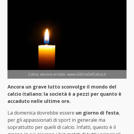
Calcio, ancora un lutto -www.GliEroiDelCalcio.it
Ancora un grave lutto sconvolge il mondo del
calcio italiano: la società è a pezzi per quanto è
accaduto nelle ultime ore.
La domenica dovrebbe essere
un giorno di festa
,
per gli appassionati di sport in generale ma
soprattutto per quelli di calcio. Infatti, questo è il