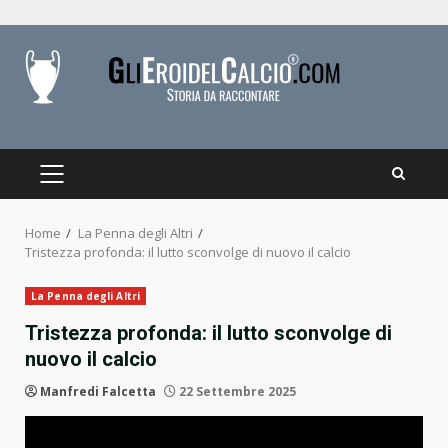
Skip
to
content
PRIMARY
MENU
Home
La Penna degli Altri
Tristezza profonda: il lutto sconvolge di nuovo il calcio
La Penna degli Altri
Tristezza profonda: il lutto sconvolge di
nuovo il calcio
Manfredi Falcetta
22 Settembre 2025