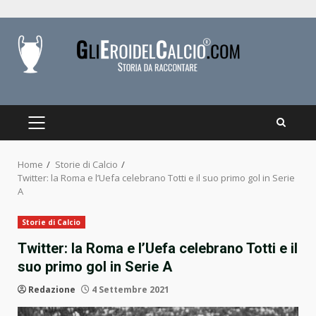
Skip
to
content
PRIMARY
MENU
Home
Storie di Calcio
Twitter: la Roma e l’Uefa celebrano Totti e il suo primo gol in Serie
A
Storie di Calcio
Twitter: la Roma e l’Uefa celebrano Totti e il
suo primo gol in Serie A
Redazione
4 Settembre 2021