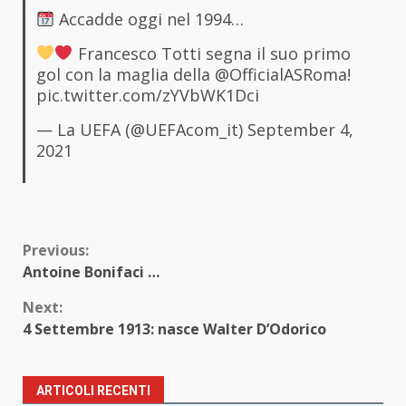
Accadde oggi nel 1994…
Francesco Totti segna il suo primo
gol con la maglia della
@OfficialASRoma
!
pic.twitter.com/zYVbWK1Dci
— La UEFA (@UEFAcom_it)
September 4,
2021
Continue
Previous:
Antoine Bonifaci …
Reading
Next:
4 Settembre 1913: nasce Walter D’Odorico
ARTICOLI RECENTI