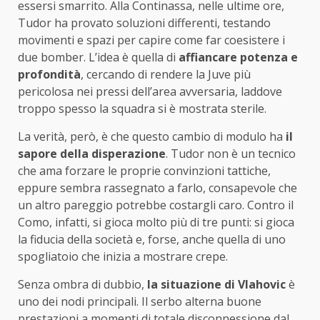
essersi smarrito. Alla Continassa, nelle ultime ore,
Tudor ha provato soluzioni differenti, testando
movimenti e spazi per capire come far coesistere i
due bomber. L’idea è quella di
affiancare potenza e
profondità
, cercando di rendere la Juve più
pericolosa nei pressi dell’area avversaria, laddove
troppo spesso la squadra si è mostrata sterile.
La verità, però, è che questo cambio di modulo ha
il
sapore della disperazione
. Tudor non è un tecnico
che ama forzare le proprie convinzioni tattiche,
eppure sembra rassegnato a farlo, consapevole che
un altro pareggio potrebbe costargli caro. Contro il
Como, infatti, si gioca molto più di tre punti: si gioca
la fiducia della società e, forse, anche quella di uno
spogliatoio che inizia a mostrare crepe.
Senza ombra di dubbio,
la situazione di Vlahovic
è
uno dei nodi principali. Il serbo alterna buone
prestazioni a momenti di totale disconnessione dal