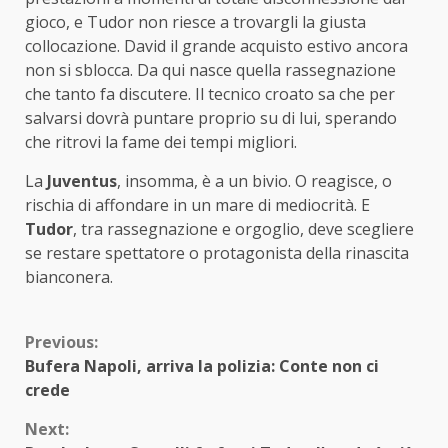
gioco, e Tudor non riesce a trovargli la giusta
collocazione. David il grande acquisto estivo ancora
non si sblocca. Da qui nasce quella rassegnazione
che tanto fa discutere. Il tecnico croato sa che per
salvarsi dovrà puntare proprio su di lui, sperando
che ritrovi la fame dei tempi migliori.
La
Juventus
, insomma, è a un bivio. O reagisce, o
rischia di affondare in un mare di mediocrità. E
Tudor
, tra rassegnazione e orgoglio, deve scegliere
se restare spettatore o protagonista della rinascita
bianconera.
Continue
Previous:
Bufera Napoli, arriva la polizia: Conte non ci
Reading
crede
Next: