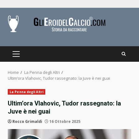
Skip
to
content
PRIMARY
MENU
Home
La Penna degli Altri
Ultim’ora Vlahovic, Tudor rassegnato: la Juve è nei guai
La Penna degli Altri
Ultim’ora Vlahovic, Tudor rassegnato: la
Juve è nei guai
Rocco Grimaldi
16 Ottobre 2025