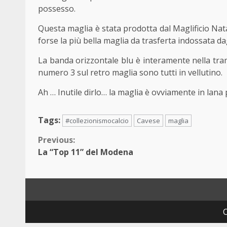
possesso.
Questa maglia è stata prodotta dal Maglificio Nata
forse la più bella maglia da trasferta indossata dag
La banda orizzontale blu è interamente nella trama
numero 3 sul retro maglia sono tutti in vellutino.
Ah … Inutile dirlo… la maglia è ovviamente in lana
Tags:
#collezionismocalcio
Cavese
maglia
Continue
Previous:
La “Top 11” del Modena
Reading
C