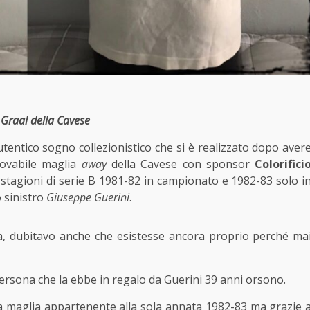
o Graal della Cavese
tentico sogno collezionistico che si è realizzato dopo aver
trovabile maglia
away
della Cavese con sponsor
Colorifici
e stagioni di serie B 1981-82 in campionato e 1982-83 solo i
 sinistro
Giuseppe Guerini
.
a, dubitavo anche che esistesse ancora proprio perché ma
persona che la ebbe in regalo da Guerini 39 anni orsono.
 maglia appartenente alla sola annata 1982-83 ma grazie 