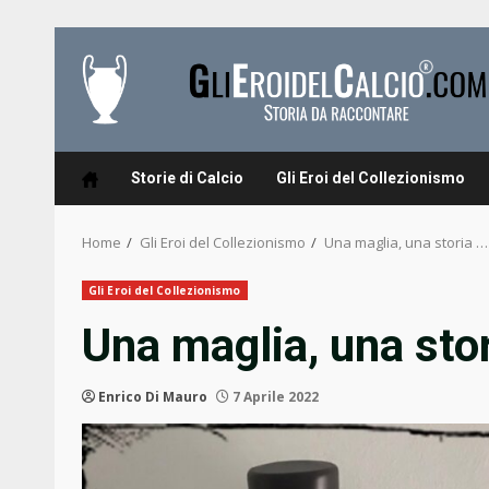
Skip
to
content
Storie di Calcio
Gli Eroi del Collezionismo
Home
Gli Eroi del Collezionismo
Una maglia, una storia 
Gli Eroi del Collezionismo
Una maglia, una sto
Enrico Di Mauro
7 Aprile 2022