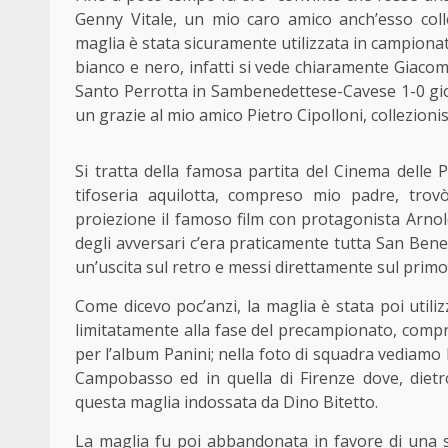
Genny Vitale, un mio caro amico anch’esso coll
maglia è stata sicuramente utilizzata in campiona
bianco e nero, infatti si vede chiaramente Giacom
Santo Perrotta in Sambenedettese-Cavese 1-0 giocat
un grazie al mio amico Pietro Cipolloni, collezioni
Si tratta della famosa partita del Cinema delle P
tifoseria aquilotta, compreso mio padre, tro
proiezione il famoso film con protagonista Arnol
degli avversari c’era praticamente tutta San Bened
un’uscita sul retro e messi direttamente sul prim
Come dicevo poc’anzi, la maglia è stata poi util
limitatamente alla fase del precampionato, compre
per l’album Panini; nella foto di squadra vediamo 
Campobasso ed in quella di Firenze dove, diet
questa maglia indossata da Dino Bitetto.
La maglia fu poi abbandonata in favore di una s