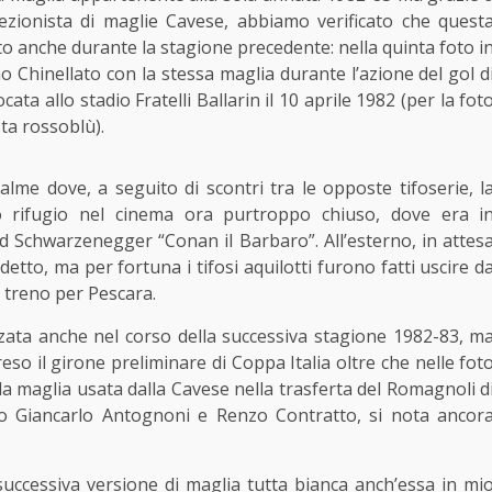
ezionista di maglie Cavese, abbiamo verificato che quest
to anche durante la stagione precedente: nella quinta foto i
o Chinellato con la stessa maglia durante l’azione del gol d
a allo stadio Fratelli Ballarin il 10 aprile 1982 (per la fot
sta rossoblù).
alme dove, a seguito di scontri tra le opposte tifoserie, l
vò rifugio nel cinema ora purtroppo chiuso, dove era i
d Schwarzenegger “Conan il Barbaro”. All’esterno, in attes
etto, ma per fortuna i tifosi aquilotti furono fatti uscire d
o treno per Pescara.
izzata anche nel corso della successiva stagione 1982-83, m
so il girone preliminare di Coppa Italia oltre che nelle fot
la maglia usata dalla Cavese nella trasferta del Romagnoli d
ro Giancarlo Antognoni e Renzo Contratto, si nota ancor
uccessiva versione di maglia tutta bianca anch’essa in mi