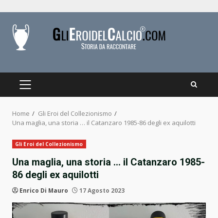
Skip
to
content
PRIMARY
MENU
Home
Gli Eroi del Collezionismo
Una maglia, una storia … il Catanzaro 1985-86 degli ex aquilotti
Gli Eroi del Collezionismo
Una maglia, una storia … il Catanzaro 1985-
86 degli ex aquilotti
Enrico Di Mauro
17 Agosto 2023