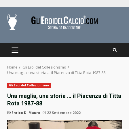
Skip
to
content
PRIMARY
MENU
Home
Gli Eroi del Collezionismo
Una maglia, una storia … il Piacenza di Titta Rota 1987-88
Gli Eroi del Collezionismo
Una maglia, una storia … il Piacenza di Titta
Rota 1987-88
Enrico Di Mauro
22 Settembre 2022