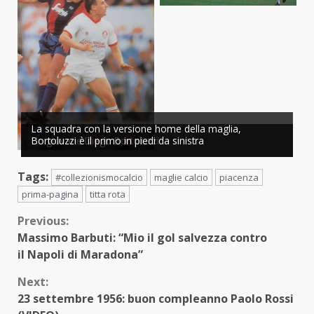
La squadra con la versione home della maglia,
Un giovane Diego Bortoluzzi
Bortoluzzi è il primo in piedi da sinistra
Tags:
#collezionismocalcio
maglie calcio
piacenza
prima-pagina
titta rota
Continue
Previous:
Massimo Barbuti: “Mio il gol salvezza contro
Reading
il Napoli di Maradona”
Next:
23 settembre 1956: buon compleanno Paolo Rossi