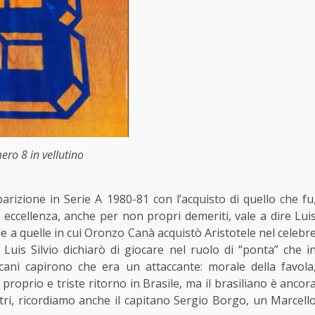
ero 8 in vellutino
arizione in Serie A 1980-81 con l’acquisto di quello che fu
 eccellenza, anche per non propri demeriti, vale a dire Lui
le a quelle in cui Oronzo Canà acquistò Aristotele nel celebr
o Luis Silvio dichiarò di giocare nel ruolo di “ponta” che i
scani capirono che era un attaccante: morale della favola
roprio e triste ritorno in Brasile, ma il brasiliano è ancor
altri, ricordiamo anche il capitano Sergio Borgo, un Marcell