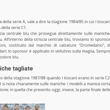
ella serie A, vale a dire la stagione 1984/85 in cui i toscan
della serie C1.
cia centrale blu che prosegue direttamente sulle maniche
. All’interno della striscia centrale blu, troviamo lo sponso
oni, costituito dal marchio di calzature “Dromedario”, d
ri; lo sponsor è applicato in vellutino sulla maglia, Sempr
 colore blu.
niche tagliate
zio della stagione 1987/88 quando i toscani erano in serie C2
88 si nota chiaramente sulle maniche: i modelli a manica cort
one; in quella che presento oggi, invece, la parte finale dell