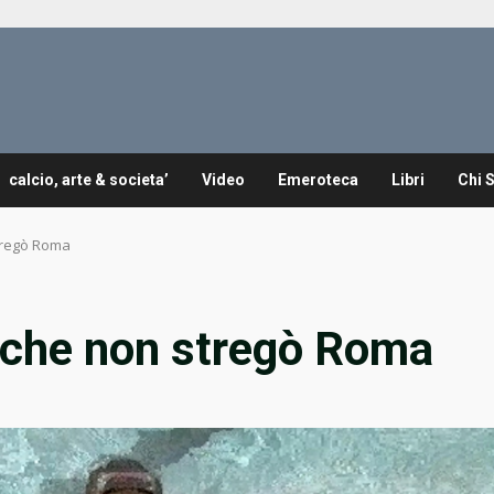
calcio, arte & societa’
Video
Emeroteca
Libri
Chi 
stregò Roma
no che non stregò Roma