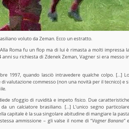
asiliano voluto da Zeman. Ecco un estratto.
Alla Roma fu un flop ma di lui è rimasta a molti impressa l
4 anni su richiesta di Zdenek
Zeman
, Vagner si era messo i
bre 1997, quando lasciò intravedere qualche colpo. […] L
 di valutazione commesso (non una novità per il tecnico) e s
le.
diede sfoggio di ruvidità e impeto fisico. Due caratteristich
 da un calciatore brasiliano. […] L’unico segno particolar
lla capitale è la sua singolare abitudine di mangiare la past
tessa ammissione – gli valse il nome di “
Vagner Banana
” 