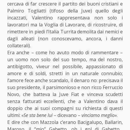
cercava di far crescere il partito dei buoni cristiani e
Palmiro Togliatti (tifoso della Juve) quello degli
incazzati, Valentino rappresentava non solo i
lavoratori ma la Voglia di Lavorare, di ricostruire, di
rimettere in piedi l’Italia Turrita demolita dai nemici e
dagli alleati (non conoscevamo, ancora, i danni
collaterali).
Era anche – come ho avuto modo di rammentare –
un uomo non solo del suo tempo, ma del nostro,
antibigotto, viveur nel possibile, appassionato di
amore e di soldi, stretti in un naturale connubio;
l’amore fece anche scandalo, il denaro no: precisava il
suo presidente, il parsimonioso e non ricco Ferruccio
Novo, che batteva la Juve Fiat e vinceva scudetti
senza fatturati eccellenti, che a Valentino dava il
doppio che ai suoi compagni su richiesta di questi
ultimi:
«Se sta bene lui
– dicevano –
vinciamo meglio»
.
E dire che con Mazzola c’erano Bacigalupo, Ballarin,
Maroso, il “mio” Gabetto, oh i gol di Gabetto…