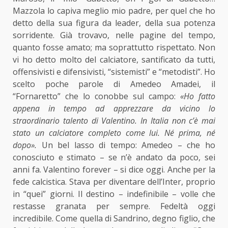
Mazzola lo capiva meglio mio padre, per quel che ho
detto della sua figura da leader, della sua potenza
sorridente. Già trovavo, nelle pagine del tempo,
quanto fosse amato; ma soprattutto rispettato. Non
vi ho detto molto del calciatore, santificato da tutti,
offensivisti e difensivisti, “sistemisti” e “metodisti”. Ho
scelto poche parole di Amedeo Amadei, il
“Fornaretto” che lo conobbe sul campo:
«Ho fatto
appena in tempo ad apprezzare da vicino lo
straordinario talento di Valentino. In Italia non c’è mai
stato un calciatore completo come lui. Né prima, né
dopo».
Un bel lasso di tempo: Amedeo – che ho
conosciuto e stimato – se n’è andato da poco, sei
anni fa. Valentino forever – si dice oggi. Anche per la
fede calcistica. Stava per diventare dell’Inter, proprio
in “quei” giorni. Il destino – indefinibile – volle che
restasse granata per sempre. Fedeltà oggi
incredibile. Come quella di Sandrino, degno figlio, che