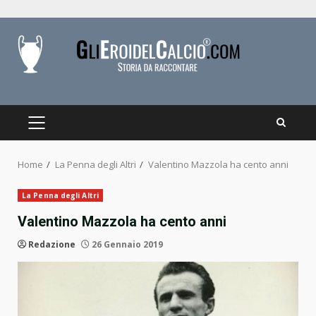
Skip
to
content
PRIMARY
MENU
Home
La Penna degli Altri
Valentino Mazzola ha cento anni
La Penna degli Altri
Valentino Mazzola ha cento anni
Redazione
26 Gennaio 2019