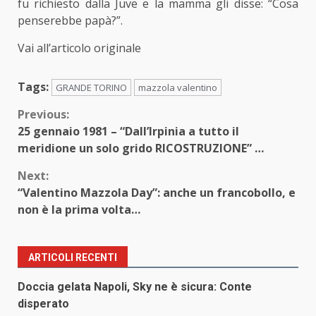
fu richiesto dalla Juve e la mamma gli disse: “Cosa
penserebbe papà?”.
Vai all’articolo originale
Tags:
GRANDE TORINO
mazzola valentino
Continue
Previous:
25 gennaio 1981 – “Dall’Irpinia a tutto il
Reading
meridione un solo grido RICOSTRUZIONE” …
Next:
“Valentino Mazzola Day”: anche un francobollo, e
non è la prima volta…
ARTICOLI RECENTI
Doccia gelata Napoli, Sky ne è sicura: Conte
disperato