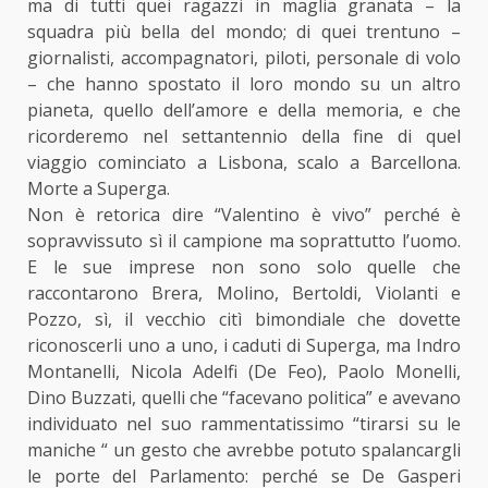
ma di tutti quei ragazzi in maglia granata – la
squadra più bella del mondo; di quei trentuno –
giornalisti, accompagnatori, piloti, personale di volo
– che hanno spostato il loro mondo su un altro
pianeta, quello dell’amore e della memoria, e che
ricorderemo nel settantennio della fine di quel
viaggio cominciato a Lisbona, scalo a Barcellona.
Morte a Superga.
Non è retorica dire “Valentino è vivo” perché è
sopravvissuto sì il campione ma soprattutto l’uomo.
E le sue imprese non sono solo quelle che
raccontarono Brera, Molino, Bertoldi, Violanti e
Pozzo, sì, il vecchio citì bimondiale che dovette
riconoscerli uno a uno, i caduti di Superga, ma Indro
Montanelli, Nicola Adelfi (De Feo), Paolo Monelli,
Dino Buzzati, quelli che “facevano politica” e avevano
individuato nel suo rammentatissimo “tirarsi su le
maniche “ un gesto che avrebbe potuto spalancargli
le porte del Parlamento: perché se De Gasperi