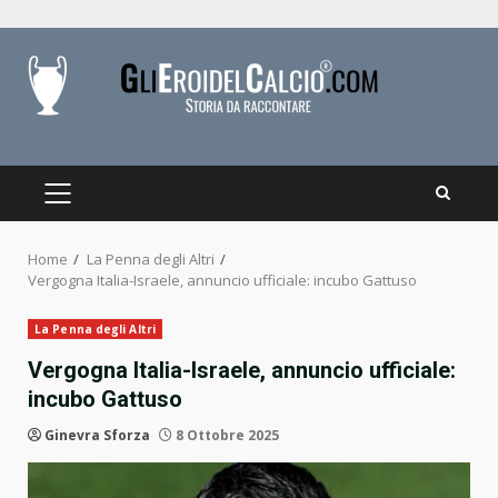
Skip
to
content
PRIMARY
MENU
Home
La Penna degli Altri
Vergogna Italia-Israele, annuncio ufficiale: incubo Gattuso
La Penna degli Altri
Vergogna Italia-Israele, annuncio ufficiale:
incubo Gattuso
Ginevra Sforza
8 Ottobre 2025