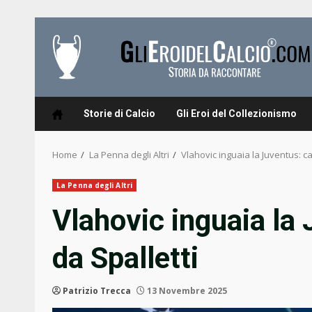
Skip
to
content
Storie di Calcio
Gli Eroi del Collezionismo
Home
La Penna degli Altri
Vlahovic inguaia la Juventus: ca
La Penna degli Altri
Vlahovic inguaia la 
da Spalletti
Patrizio Trecca
13 Novembre 2025