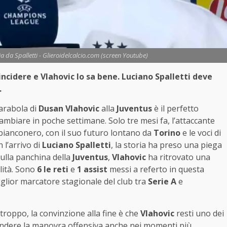
ia da Spalletti - Glieroidelcalcio.com (screen Youtube)
ncidere e Vlahovic lo sa bene. Luciano Spalletti deve
.
parabola di
Dusan Vlahovic
alla
Juventus
è il perfetto
ambiare in poche settimane. Solo tre mesi fa, l’attaccante
ianconero, con il suo futuro lontano da
Torino
e le voci di
 l’arrivo di
Luciano Spalletti
, la storia ha preso una piega
sulla panchina della
Juventus
,
Vlahovic
ha ritrovato una
alità. Sono
6 le reti
e
1 assist
messi a referto in questa
iglior marcatore stagionale del club tra
Serie A
e
troppo, la convinzione alla fine è che
Vlahovic
resti uno dei
ccendere la manovra offensiva anche nei momenti più