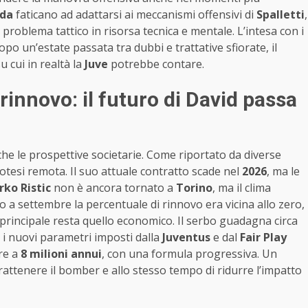
nda
faticano ad adattarsi ai meccanismi offensivi di
Spalletti
,
problema tattico in risorsa tecnica e mentale. L’intesa con i
Dopo un’estate passata tra dubbi e trattative sfiorate, il
cui in realtà la
Juve
potrebbe contare.
rinnovo: il futuro di David passa
he le prospettive societarie. Come riportato da diverse
otesi remota. Il suo attuale contratto scade nel
2026
, ma le
rko Ristic
non è ancora tornato a
Torino
, ma il clima
o a settembre la percentuale di rinnovo era vicina allo zero,
do principale resta quello economico. Il serbo guadagna circa
r i nuovi parametri imposti dalla
Juventus
e dal
Fair Play
ere a
8 milioni annui
, con una formula progressiva. Un
ttenere il bomber e allo stesso tempo di ridurre l’impatto