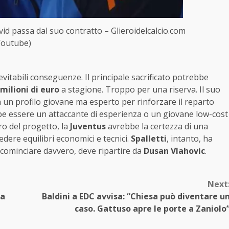
avid passa dal suo contratto – Glieroidelcalcio.com
Youtube)
itabili conseguenze. Il principale sacrificato potrebbe
 milioni di euro
a stagione. Troppo per una riserva. Il suo
a un profilo giovane ma esperto per rinforzare il reparto
e essere un attaccante di esperienza o un giovane low-cost
tro del progetto, la
Juventus
avrebbe la certezza di una
edere equilibri economici e tecnici.
Spalletti
, intanto, ha
r cominciare davvero, deve ripartire da
Dusan Vlahovic
.
Next
la
Baldini a EDC avvisa: “Chiesa può diventare u
caso. Gattuso apre le porte a Zaniolo