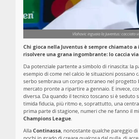
Vlahovic inguaia la Juventus: cacciato v
Chi gioca nella Juventus è sempre chiamato a i
risolvere una grana ingombrante: lo caccia via
Da potenziale partente a simbolo di rinascita: la 
esempio di come nel calcio le situazioni possano c
serbo sembrava un corpo estraneo nel progetto b
mercato pronte a ripartire a gennaio. E invece, con
diversa. Da quando il tecnico toscano si è seduto 
timida fiducia, più ritmo e, soprattutto, una centr
prima parte di stagione, numeri che ne fanno il m
Champions League
.
Alla
Continassa
, nonostante qualche pareggio di 
pochi in grado di creare qualcosa dal nulla, di a