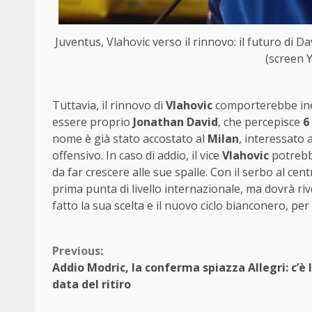
Juventus, Vlahovic verso il rinnovo: il futuro di D
(screen 
Tuttavia, il rinnovo di
Vlahovic
comporterebbe inev
essere proprio
Jonathan David
, che percepisce
6
nome è già stato accostato al
Milan
, interessato 
offensivo. In caso di addio, il vice
Vlahovic
potrebb
da far crescere alle sue spalle. Con il serbo al cen
prima punta di livello internazionale, ma dovrà riv
fatto la sua scelta e il nuovo ciclo bianconero, pe
Continue
Previous:
Addio Modric, la conferma spiazza Allegri: c’è 
Reading
data del ritiro