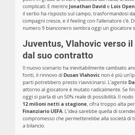
complicati. E mentre
Jonathan David
e
Lois Ope
il serbo ha risposto sul campo, trasformandosi da 
compagni cresce, e il feeling con l’allenatore c’è. 
numero 9 bianconero sembra oggi un giocatore su 
Juventus, Vlahovic verso il 
dal suo contratto
Il nuovo scenario ha inevitabilmente cambiato anc
fonti, il rinnovo di
Dusan Vlahovic
non è più un’ip
parti potrebbero presto riavvicinarsi. L’agente
Da
attorno al giocatore è mutato radicalmente. Se fin
oggi si parla di un 50% reale di possibilità. Il no
12 milioni netti a stagione
, cifra troppo alta pe
Finanziario UEFA
. L’idea sarebbe quella di scend
compromesso che permetterebbe alla società di tra
a bilancio.