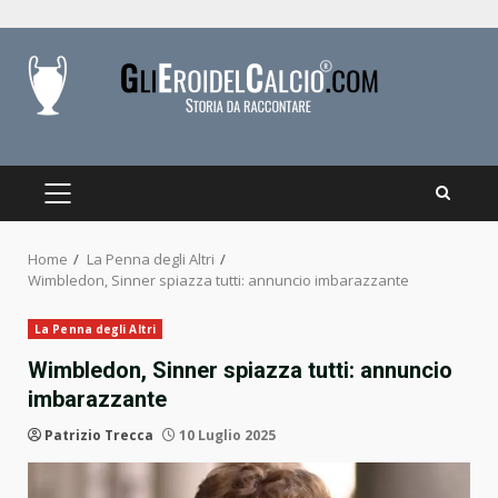
Skip
to
content
PRIMARY
MENU
Home
La Penna degli Altri
Wimbledon, Sinner spiazza tutti: annuncio imbarazzante
La Penna degli Altri
Wimbledon, Sinner spiazza tutti: annuncio
imbarazzante
Patrizio Trecca
10 Luglio 2025