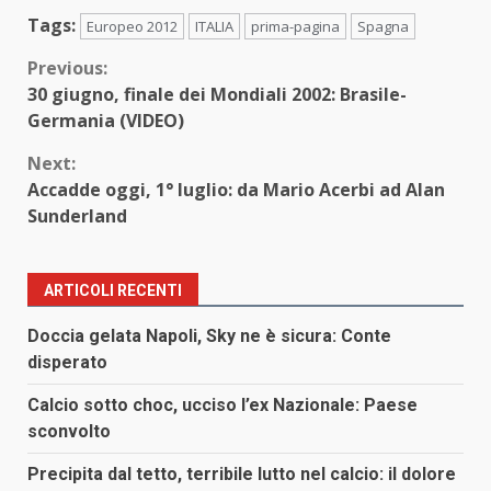
Tags:
Europeo 2012
ITALIA
prima-pagina
Spagna
Continue
Previous:
30 giugno, finale dei Mondiali 2002: Brasile-
Reading
Germania (VIDEO)
Next:
Accadde oggi, 1° luglio: da Mario Acerbi ad Alan
Sunderland
ARTICOLI RECENTI
Doccia gelata Napoli, Sky ne è sicura: Conte
disperato
Calcio sotto choc, ucciso l’ex Nazionale: Paese
sconvolto
Precipita dal tetto, terribile lutto nel calcio: il dolore