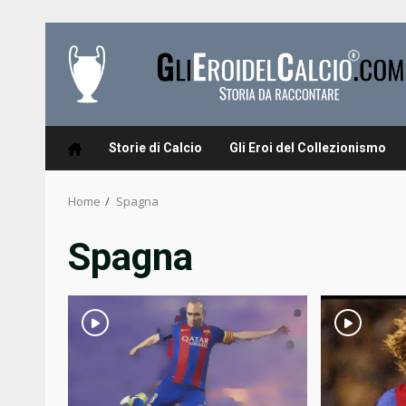
Skip
to
content
Storie di Calcio
Gli Eroi del Collezionismo
Home
Spagna
Spagna