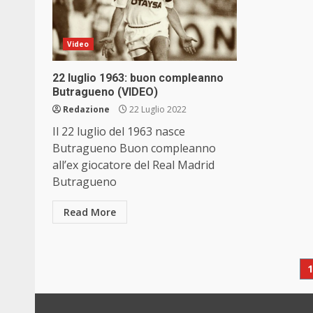
Video
22 luglio 1963: buon compleanno
Butragueno (VIDEO)
Redazione
22 Luglio 2022
Il 22 luglio del 1963 nasce
Butragueno Buon compleanno
all’ex giocatore del Real Madrid
Butragueno
Read More
P
d