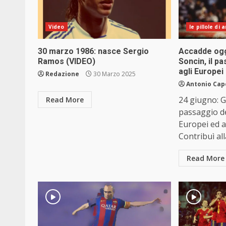
Video
le pillole di
30 marzo 1986: nasce Sergio
Accadde ogg
Ramos (VIDEO)
Soncin, il p
agli Europei
Redazione
30 Marzo 2025
Antonio Cap
24 giugno: G
Read More
passaggio de
Europei ed a
Contribuì al
Read More