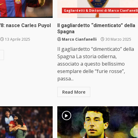
Gagliardetti & Dintorni di Marco Cianfanell
78: nasce Carles Puyol
Il gagliardetto “dimenticato” della
Spagna
13 Aprile 2025
Marco Cianfanelli
30 Marzo 2025
Il gagliardetto “dimenticato” della
Spagna La storia odierna,
associato a questo bellissimo
esemplare delle “furie rosse”,
passa...
Read More