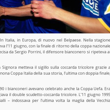
Italia, in Europa, di nuovo nel Belpaese. Nella stagion
va l’11 giugno, con la finale di ritorno della coppa nazional
ecisa da Sergio Porrini, il difensore bianconero si ripeteva a
 Signora metteva il sigillo sulla coccarda tricolore grazie 
ona Coppa Italia della sua storia, l’ultima con doppia finale
1990 i bianconeri avevano celebrato anche la Coppa Uefa. Er
iava il double scudetto-coccarda tricolore. L’11 giugno 199
li – indossava per l’ultima volta la maglia della Vecchi