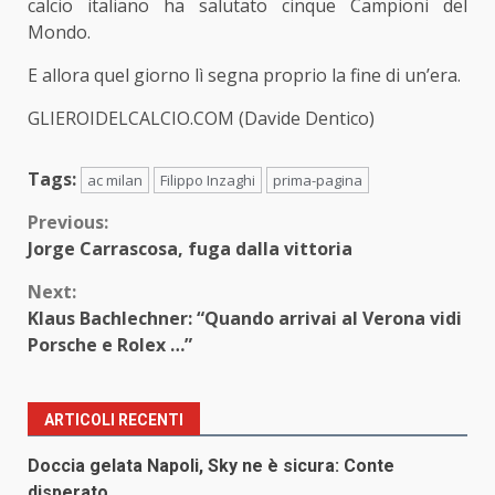
calcio italiano ha salutato cinque Campioni del
Mondo.
E allora quel giorno lì segna proprio la fine di un’era.
GLIEROIDELCALCIO.COM (Davide Dentico)
Tags:
ac milan
Filippo Inzaghi
prima-pagina
Continue
Previous:
Jorge Carrascosa, fuga dalla vittoria
Reading
Next:
Klaus Bachlechner: “Quando arrivai al Verona vidi
Porsche e Rolex …”
ARTICOLI RECENTI
Doccia gelata Napoli, Sky ne è sicura: Conte
disperato