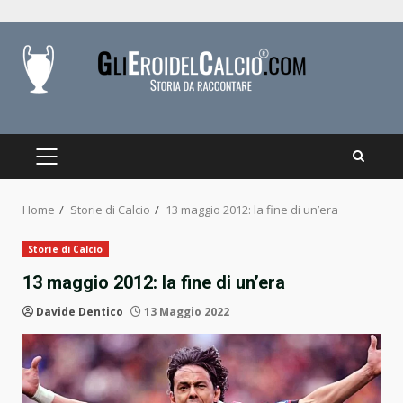
Skip
to
content
PRIMARY
MENU
Home
Storie di Calcio
13 maggio 2012: la fine di un’era
Storie di Calcio
13 maggio 2012: la fine di un’era
Davide Dentico
13 Maggio 2022