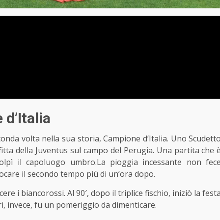
d’Italia
econda volta nella sua storia, Campione d’Italia. Uno Scudett
itta della Juventus sul campo del Perugia. Una partita che 
colpì il capoluogo umbro.La pioggia incessante non fec
 giocare il secondo tempo più di un’ora dopo.
re i biancorossi. Al 90′, dopo il triplice fischio, iniziò la fest
ri, invece, fu un pomeriggio da dimenticare.